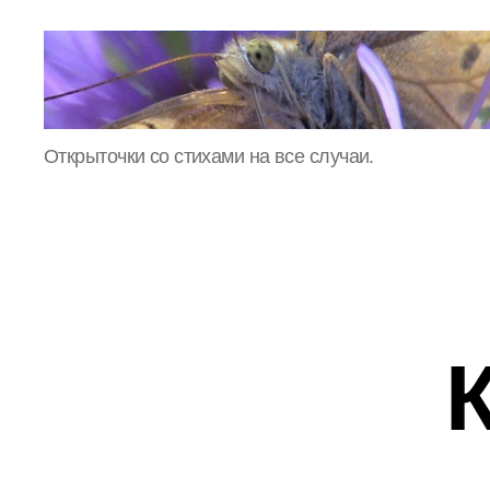
Картинки!
Открыточки со стихами на все случаи.
Юмор!
Стишки!
Приколы!