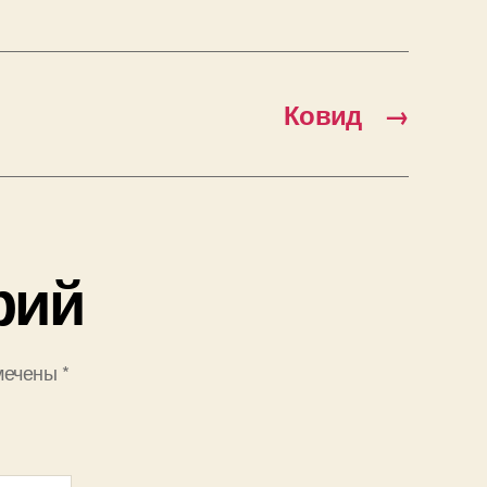
Ковид
→
рий
мечены
*