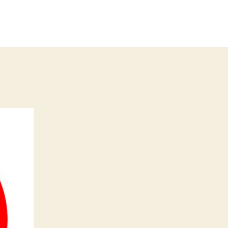
си
ing!